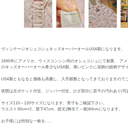
ヴィンテージオシュコシュキッズオーバーオールUSA製になります。
1895年にアメリカ、ウィスコンシン州のオシュコシュにて創業、 ア
のキッズオーバーオール希少なUSA製。薄いピンクに花柄の総柄デザ
USA製ともなると価格も高騰し、入手困難となってきておりますので
状態は左ポケット付近、ジッパー付近、ひざ部分に若干の汚れあり(写
サイズ110～120サイズになります。実寸をご確認下さい。
ウエスト30cm×2、股下47cm、総丈(胸当て～裾)84cmになります。
お子様には特別な一枚を…。