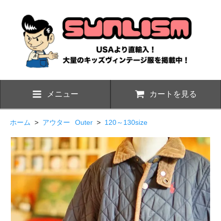
メニュー
カートを見る
ホーム
>
アウター
Outer
>
120～130size