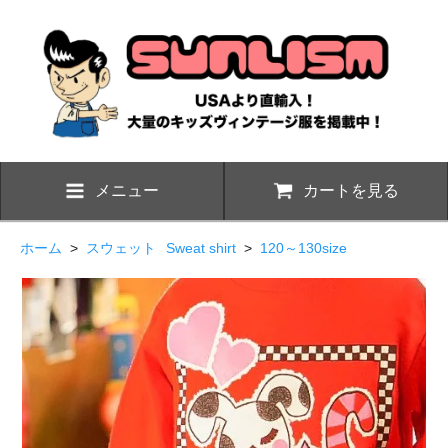
メニュー
カートを見る
ホーム
>
スウェット
Sweat shirt
>
120～130size