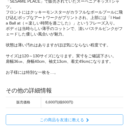
「SESAME PLACE」で販売されていたスーベニアキッズTシャ
ツ。
フロントにはクッキーモンスターがカラフルなボールプールに飛
び込むポップなアートワークがプリントされ、上部には「I Had
a Ball at（＝楽しい時間を過ごした）」というフレーズ入り。
ボディは当時らしい薄手のコットンで、淡いパステルピンクがフ
ェードした優しい風合いが魅力。
状態は薄い汚れはありますがほぼ気にならない程度です。
サイズは120～130サイズになります。実寸をご確認下さい。
肩幅36㎝、身幅40cm、袖丈13cm、着丈49cmになります。
お子様には特別な一枚を…。
その他の詳細情報
販売価格
6,600円(税600円)
この商品を友達に教える