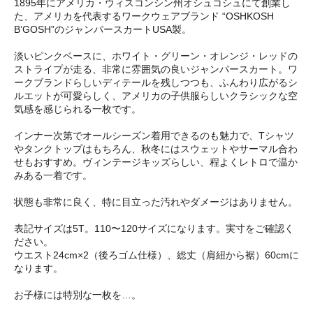
1895年にアメリカ・ウィスコンシン州オシュコシュにて創業し
た、アメリカを代表するワークウェアブランド “OSHKOSH
B’GOSH”のジャンパースカートUSA製。
淡いピンクベースに、ホワイト・グリーン・オレンジ・レッドの
ストライプが走る、非常に雰囲気の良いジャンパースカート。ワ
ークブランドらしいディテールを残しつつも、ふんわり広がるシ
ルエットが可愛らしく、アメリカの子供服らしいクラシックな空
気感を感じられる一枚です。
インナー次第でオールシーズン着用できるのも魅力で、Tシャツ
やタンクトップはもちろん、秋冬にはスウェットやサーマル合わ
せもおすすめ。ヴィンテージキッズらしい、程よくレトロで温か
みある一着です。
状態も非常に良く、特に目立った汚れやダメージはありません。
表記サイズは5T。110〜120サイズになります。実寸をご確認く
ださい。
ウエスト24cm×2（後ろゴム仕様）、総丈（肩紐から裾）60cmに
なります。
お子様には特別な一枚を…。